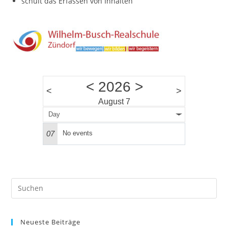
schult das Erfassen von Inhalten
<
2026
>
<
>
August 7
Day
07
No events
Pre
Es
to
Neueste Beiträge
clo