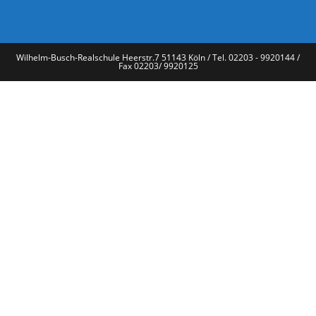
Wilhelm-Busch-Realschule Heerstr.7 51143 Köln / Tel. 02203 - 9920144 /
Fax 02203/ 9920125