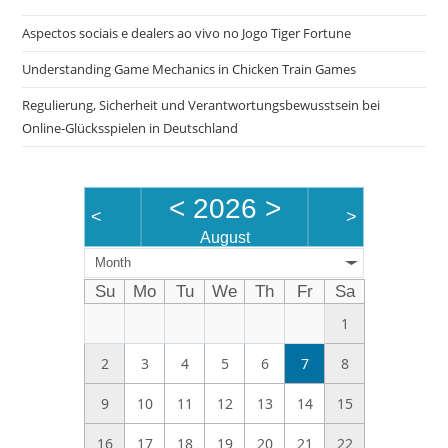
the
Aspectos sociais e dealers ao vivo no Jogo Tiger Fortune
sea
pan
Understanding Game Mechanics in Chicken Train Games
Regulierung, Sicherheit und Verantwortungsbewusstsein bei
Online-Glücksspielen in Deutschland
<
2026
>
<
>
August
Month
Su
Mo
Tu
We
Th
Fr
Sa
1
2
3
4
5
6
7
8
9
10
11
12
13
14
15
16
17
18
19
20
21
22