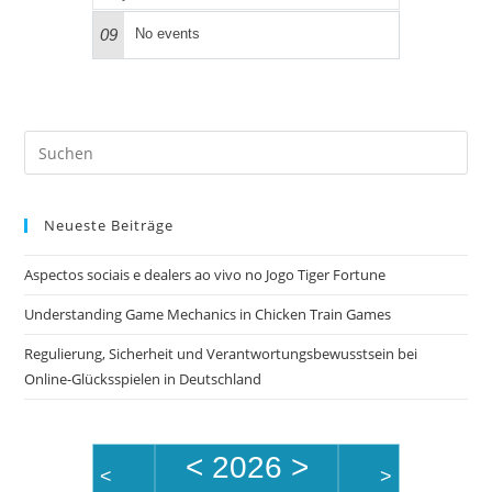
09
No events
Pre
Es
to
Neueste Beiträge
clo
the
Aspectos sociais e dealers ao vivo no Jogo Tiger Fortune
sea
pan
Understanding Game Mechanics in Chicken Train Games
Regulierung, Sicherheit und Verantwortungsbewusstsein bei
Online-Glücksspielen in Deutschland
<
2026
>
<
>