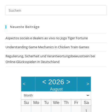
Pre
Es
to
Neueste Beiträge
clo
the
Aspectos sociais e dealers ao vivo no Jogo Tiger Fortune
sea
pan
Understanding Game Mechanics in Chicken Train Games
Regulierung, Sicherheit und Verantwortungsbewusstsein bei
Online-Glücksspielen in Deutschland
<
2026
>
<
>
August
Month
Su
Mo
Tu
We
Th
Fr
Sa
1