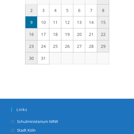
2
3
4
5
6
7
8
9
10
11
12
13
14
15
16
17
18
19
20
21
22
23
24
25
26
27
28
29
30
31
Links
Opens
Schulministerium NRW
in
Opens
Stadt Köln