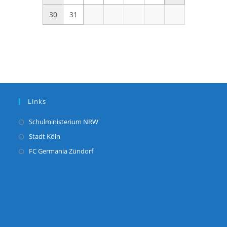
30
31
Links
Opens
Schulministerium NRW
in
Opens
Stadt Köln
a
in
Opens
FC Germania Zündorf
new
a
in
tab
new
a
tab
new
tab