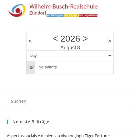
<
2026
>
<
>
August 8
Day
08
No events
Pre
Es
to
Neueste Beiträge
clo
the
Aspectos sociais e dealers ao vivo no Jogo Tiger Fortune
sea