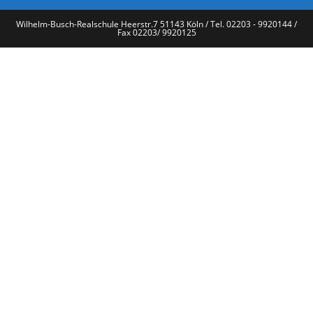
Wilhelm-Busch-Realschule Heerstr.7 51143 Köln / Tel. 02203 - 9920144 /
Fax 02203/ 9920125