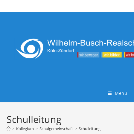
Zum
Inhalt
springen
Menü
Schulleitung
>
Kollegium
>
Schulgemeinschaft
>
Schulleitung