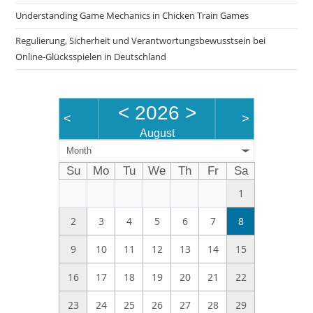
pan
Understanding Game Mechanics in Chicken Train Games
Regulierung, Sicherheit und Verantwortungsbewusstsein bei
Online-Glücksspielen in Deutschland
<
2026
>
<
>
August
Month
Su
Mo
Tu
We
Th
Fr
Sa
1
2
3
4
5
6
7
8
9
10
11
12
13
14
15
16
17
18
19
20
21
22
23
24
25
26
27
28
29