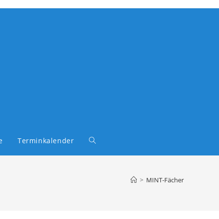
e
Terminkalender
Website-
Suche
>
MINT-Fächer
umschalten