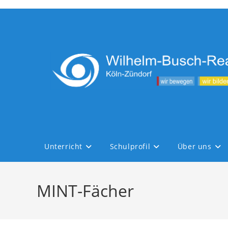
Zum
Inhalt
springen
Unterricht
Schulprofil
Über uns
MINT-Fächer