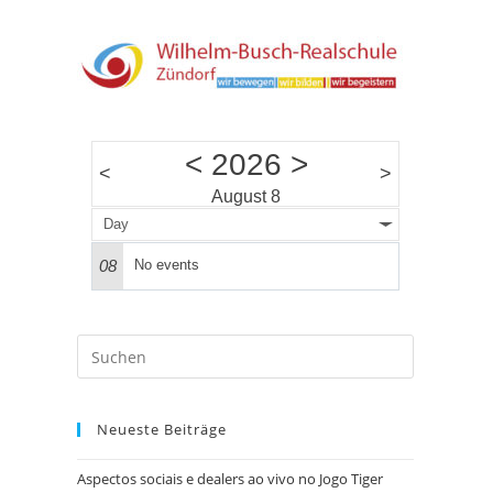
<
2026
>
<
>
August 8
Day
08
No events
Press
Escape
to
Neueste Beiträge
close
the
Aspectos sociais e dealers ao vivo no Jogo Tiger
search