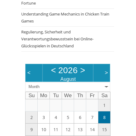
Fortune
panel.
Understanding Game Mechanics in Chicken Train
Games
Regulierung, Sicherheit und
Verantwortungsbewusstsein bei Online-
Glücksspielen in Deutschland
<
2026
>
<
>
August
Month
Su
Mo
Tu
We
Th
Fr
Sa
1
2
3
4
5
6
7
8
9
10
11
12
13
14
15