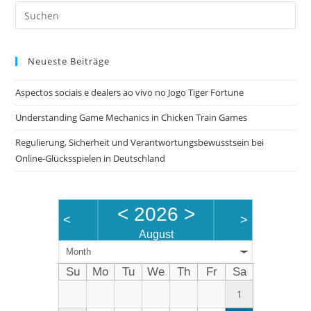
Pre
Es
to
Neueste Beiträge
clo
the
Aspectos sociais e dealers ao vivo no Jogo Tiger Fortune
sea
pan
Understanding Game Mechanics in Chicken Train Games
Regulierung, Sicherheit und Verantwortungsbewusstsein bei
Online-Glücksspielen in Deutschland
<
2026
>
<
>
August
Month
Su
Mo
Tu
We
Th
Fr
Sa
1