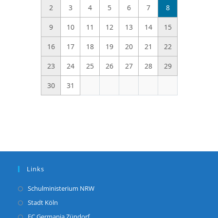
2
3
4
5
6
7
8
9
10
11
12
13
14
15
16
17
18
19
20
21
22
23
24
25
26
27
28
29
30
31
Links
Opens
Schulministerium NRW
in
Opens
Stadt Köln
a
in
Opens
FC Germania Zündorf