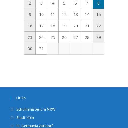
2
3
4
5
6
7
8
9
10
11
12
13
14
15
16
17
18
19
20
21
22
23
24
25
26
27
28
29
30
31
Links
Opens
Schulministerium NRW
in
Opens
Stadt Köln
a
in
Opens
FC Germania Zündorf