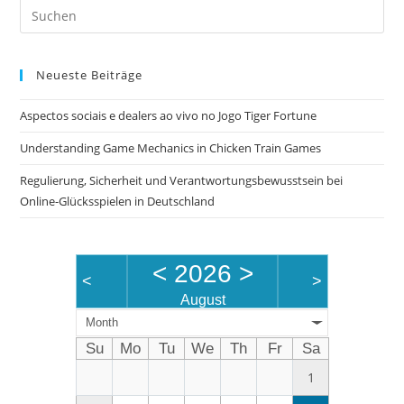
Pre
Es
to
Neueste Beiträge
clo
the
Aspectos sociais e dealers ao vivo no Jogo Tiger Fortune
sea
pan
Understanding Game Mechanics in Chicken Train Games
Regulierung, Sicherheit und Verantwortungsbewusstsein bei
Online-Glücksspielen in Deutschland
<
2026
>
<
>
August
Month
Su
Mo
Tu
We
Th
Fr
Sa
1