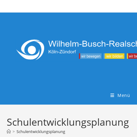
Zum
Inhalt
springen
Menü
Schulentwicklungsplanung
>
Schulentwicklungsplanung