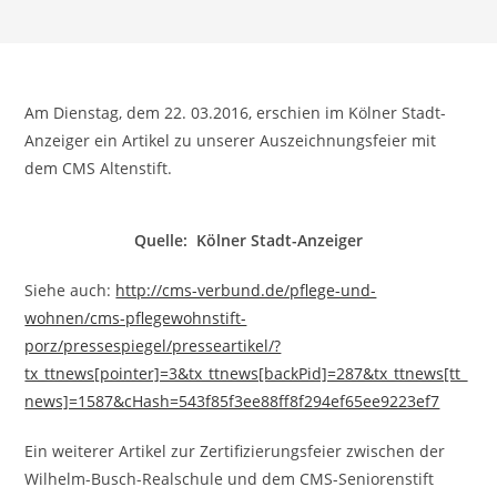
Am Dienstag, dem 22. 03.2016, erschien im Kölner Stadt-
Anzeiger ein Artikel zu unserer Auszeichnungsfeier mit
dem CMS Altenstift.
Quelle: Kölner Stadt-Anzeiger
Siehe auch:
http://cms-verbund.de/pflege-und-
wohnen/cms-pflegewohnstift-
porz/pressespiegel/presseartikel/?
tx_ttnews[pointer]=3&tx_ttnews[backPid]=287&tx_ttnews[tt_
news]=1587&cHash=543f85f3ee88ff8f294ef65ee9223ef7
Ein weiterer Artikel zur Zertifizierungsfeier zwischen der
Wilhelm-Busch-Realschule und dem CMS-Seniorenstift