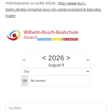
Informationen zu KURS KÖLN:
http://www.kurs-
koeln.de/die-initiative-kurs-im-regierungsbezirk-koln/die-
trager
<
2026
>
<
>
August 9
Day
09
No events
Pre
Es