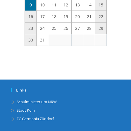
9
10
11
12
13
14
15
16
17
18
19
20
21
22
23
24
25
26
27
28
29
30
31
Links
Opens
Schulministerium NRW
in
Opens
Stadt Köln
a
in
Opens
FC Germania Zündorf
new
a
in
tab