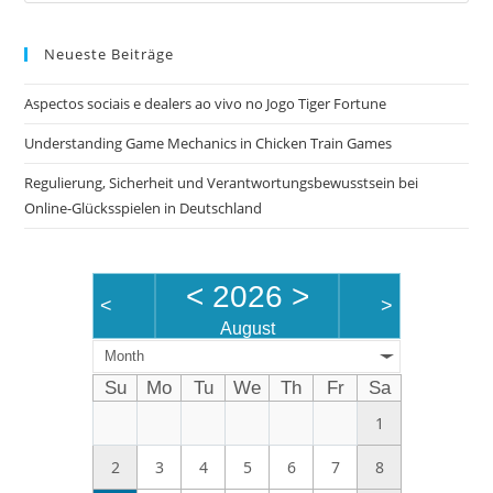
to
Neueste Beiträge
clo
the
Aspectos sociais e dealers ao vivo no Jogo Tiger Fortune
sea
pan
Understanding Game Mechanics in Chicken Train Games
Regulierung, Sicherheit und Verantwortungsbewusstsein bei
Online-Glücksspielen in Deutschland
<
2026
>
<
>
August
Month
Su
Mo
Tu
We
Th
Fr
Sa
1
2
3
4
5
6
7
8