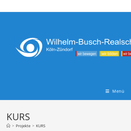
Zum
Inhalt
springen
Menü
KURS
>
Projekte
>
KURS