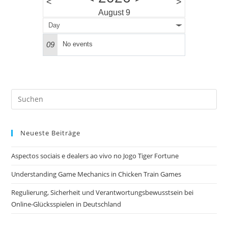
<
>
August 9
Day
09
No events
Pre
Es
to
Neueste Beiträge
clo
the
Aspectos sociais e dealers ao vivo no Jogo Tiger Fortune
sea
pan
Understanding Game Mechanics in Chicken Train Games
Regulierung, Sicherheit und Verantwortungsbewusstsein bei
Online-Glücksspielen in Deutschland