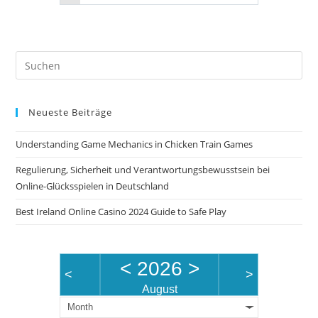
Pre
Es
to
Neueste Beiträge
clo
the
Understanding Game Mechanics in Chicken Train Games
sea
pan
Regulierung, Sicherheit und Verantwortungsbewusstsein bei
Online-Glücksspielen in Deutschland
Best Ireland Online Casino 2024 Guide to Safe Play
<
2026
>
<
>
August
Month